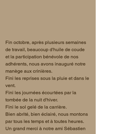
Fin octobre, après plusieurs semaines 
de travail, beaucoup d'huile de coude 
et la participation bénévole de nos 
adhérents, nous avons inauguré notre 
manège aux crinières.
Fini les reprises sous la pluie et dans le 
vent.
Fini les journées écourtées par la 
tombée de la nuit d'hiver.
Fini le sol gelé de la carrière.
Bien abrité, bien éclairé, nous montons 
par tous les temps et à toutes heures.
Un grand merci à notre ami Sébastien 