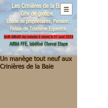
Les Crinières
de la Baie
Gite de groupe.
Ecurie de propriétaires, Pension .
Relais de Tourisme Equestre.
Arrêt définitif des balades à cheval le 31 aout 2024
Affilié FFE, labélisé Cheval Etape
Un manège tout neuf aux
Crinières de la Baie